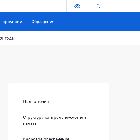
Версия для слабовидящих
Поиск по сайту
 коррупции
Обращения
26 года
Боковая панель
Полномочия
7 мая 2026 года
Структура контрольно-счетной
палаты
Кадровое обеспечение