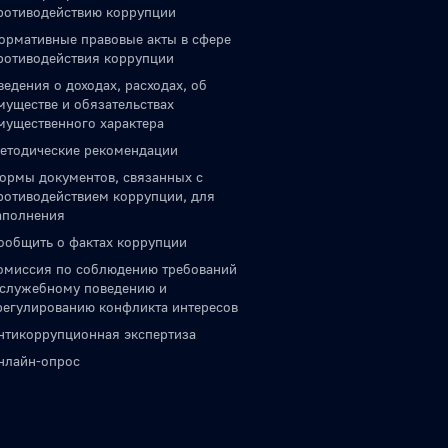
ротиводействию коррупции
ормативные правовые акты в сфере
ротиводействия коррупции
ведения о доходах, расходах, об
муществе и обязательствах
мущественного характера
етодические рекомендации
ормы документов, связанных с
ротиводействием коррупции, для
аполнения
ообщить о фактах коррупции
омиссия по соблюдению требований
 служебному поведению и
регулированию конфликта интересов
нтикоррупционная экспертиза
нлайн-опрос