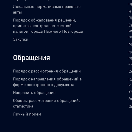
п
Локальные нормативные правовые
Н
акты
п
Порядок обжалования решений,
С
принятых контрольно-счетной
и
палатой города Нижнего Новгорода
и
Закупки
М
Ф
Обращения
п
з
Порядок рассмотрения обращений
С
Порядок направления обращений в
К
форме электронного документа
к
у
Направить обращение
А
Обзоры рассмотрения обращений,
статистика
О
Личный прием